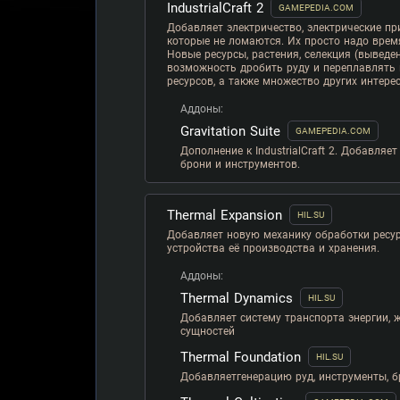
IndustrialCraft 2
GAMEPEDIA.COM
Добавляет электричество, электрические пр
которые не ломаются. Их просто надо врем
Новые ресурсы, растения, селекция (выведе
возможность дробить руду и переплавлять
ресурсов, а также множество других интере
Аддоны:
Gravitation Suite
GAMEPEDIA.COM
Дополнение к IndustrialCraft 2. Добавляе
брони и инструментов.
Thermal Expansion
HIL.SU
Добавляет новую механику обработки ресур
устройства её производства и хранения.
Аддоны:
Thermal Dynamics
HIL.SU
Добавляет систему транспорта энергии, 
сущностей
Thermal Foundation
HIL.SU
Добавляетгенерацию руд, инструменты, б