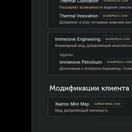
Thermal Cultivation
GAMEPEDIA.COM
Расширяет возможности ведения сельско
Thermal Innovation
GAMEPEDIA.COM
Добавляет в игру питаемые энергией ин
Immersive Engineering
GAMEPEDIA.COM
Инженерный мод, добавляющий многоблочны
Аддоны:
Immersive Petroleum
GAMEPEDIA.COM
Дополнение к Immersive Engineering. Поз
Модификации клиента
Xaeros Mini Map
CURSEFORGE.COM
Мод, добавляющий миникарту.