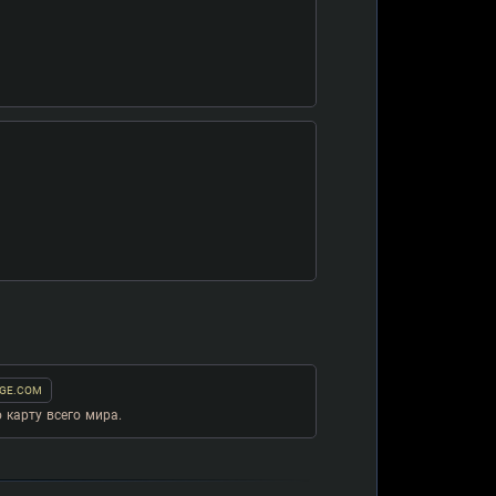
GE.COM
карту всего мира.