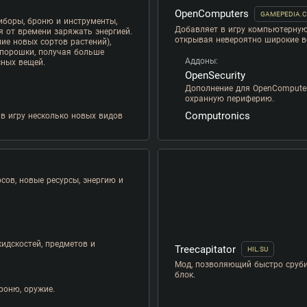
OpenComputers
GAMEPEDIA.
иборы, броню и инструменты,
Добавляет в игру компьютерную
я от времени заряжать энергией.
открывая невероятно широкие в
ние новых сортов растений),
 порошки, получая больше
Аддоны:
сных вещей.
OpenSecurity
Дополнение для OpenComputer
охранную периферию.
Computronics
т в игру несколько новых видов
сов, новые ресурсы, энергию и
жидскостей, предметов и
Treecapitator
HIL.SU
Мод, позволяющий быстро сруби
блок.
роню, оружие.