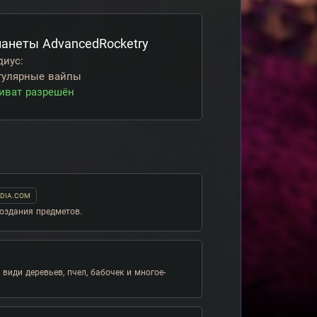
анеты AdvancedRocketry
диус:
гулярные вайпы
иват разрешён
DIA.COM
создания предметов.
види деревьев, пчел, бабочек и многое-