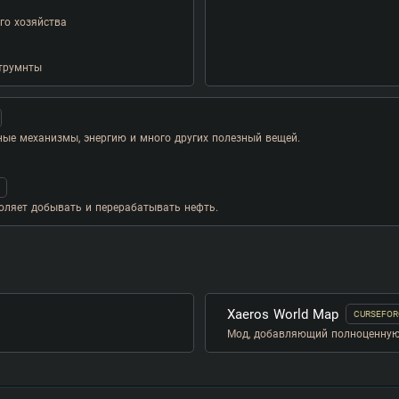
го хозяйства
струмнты
е механизмы, энергию и много других полезный вещей.
воляет добывать и перерабатывать нефть.
Xaeros World Map
CURSEFOR
Мод, добавляющий полноценную 