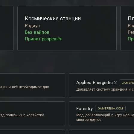
Космические станции
Пл
Радиус:
Ра
Без вайпов
Ре
Приват разрешён
Пр
Applied Energistic 2
GAMEPE
нции и всё необходимое для
Добавляет систему хранения и 
Forestry
GAMEPEDIA.COM
яд полезных в хозяйстве
Мод, добавляющий в игру новые 
многое другое