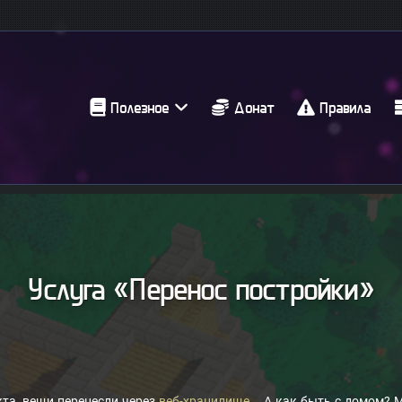
Полезное
Донат
Правила
Услуга «Перенос постройки»
кта, вещи перенесли через
веб-хранилище
... А как быть с домом? 